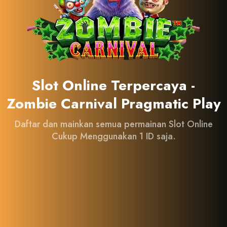
Slot Online Terpercaya -
Zombie Carnival Pragmatic Play
Daftar dan mainkan semua permainan Slot Online
Cukup Menggunakan 1 ID saja.