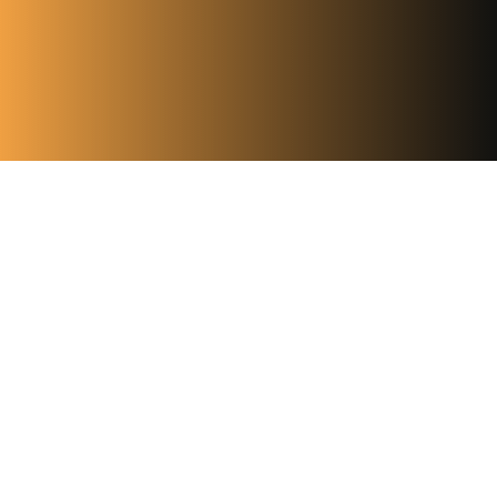
Zombie Carnival - Slot
Online Pragmatic Play
Zombie Carnival adalah permainan slot online yang
menggabungkan kengerian zombie dengan kesenangan
sirkus yang mengerikan. Dalam permainan ini, pemain akan
berada di tengah-tengah sebuah karnaval yang dipenuhi
dengan zombie yang haus darah. Gulungan-gulungan yang
dihiasi dengan simbol-simbol seperti zombie, payung, dan