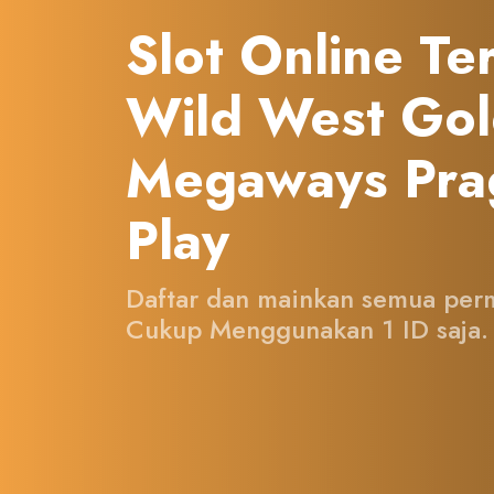
Slot Online Te
Wild West Go
Megaways Pra
Play
Daftar dan mainkan semua perm
Cukup Menggunakan 1 ID saja.