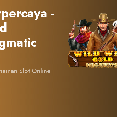
rpercaya -
ld
gmatic
ainan Slot Online