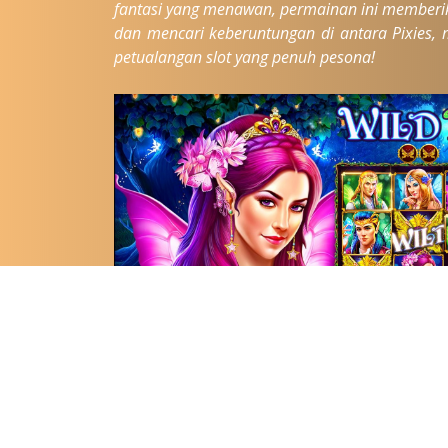
fantasi yang menawan, permainan ini memberika
dan mencari keberuntungan di antara Pixies,
petualangan slot yang penuh pesona!