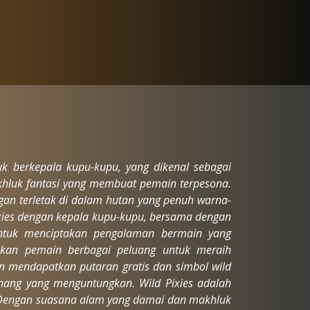
k berkepala kupu-kupu, yang dikenal sebagai
khluk fantasi yang membuat pemain terpesona.
gan terletak di dalam hutan yang penuh warna-
xies dengan kepala kupu-kupu, bersama dengan
 untuk menciptakan pengalaman bermain yang
ikan pemain berbagai peluang untuk meraih
an mendapatkan putaran gratis dan simbol wild
nang yang menguntungkan. Wild Pixies adalah
Dengan suasana alam yang damai dan makhluk