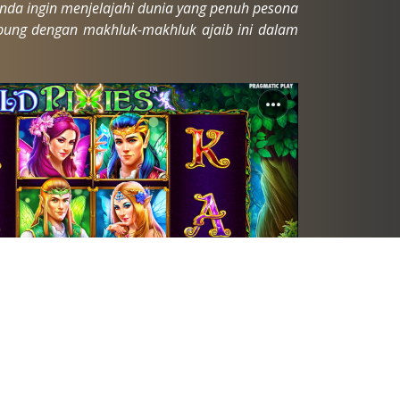
Anda ingin menjelajahi dunia yang penuh pesona
abung dengan makhluk-makhluk ajaib ini dalam