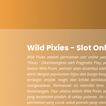
Wild Pixies - Slot O
Wild Pixies adalah permainan slot online y
"Pixies." Dikembangkan oleh Pragmatic Play,
Dalam Wild Pixies, pemain akan disambut oleh
warni dengan pepohonan hijau dan bunga-bung
berbagai artefak magis dan kristal berkil
mengesankan. Permainan ini memiliki lima
kemenangan. Fitur utama dalam Wild Pixies ad
yang berpindah-pindah di setiap putaran. I
permainan yang cocok untuk pemain yang me