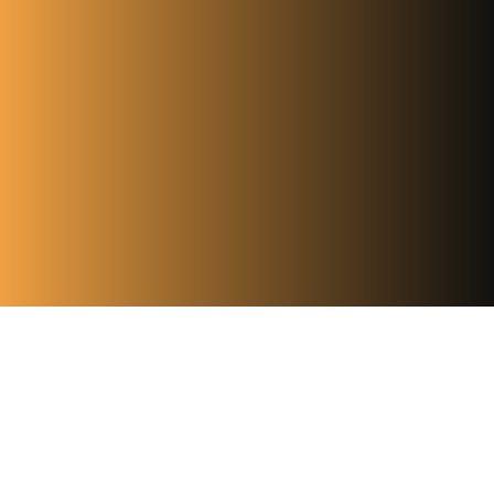
Wild Gladiator - Slot
Online Pragmatic Play