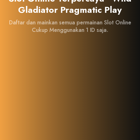
Gladiator Pragmatic Play
Daftar dan mainkan semua permainan Slot Online
Cukup Menggunakan 1 ID saja.