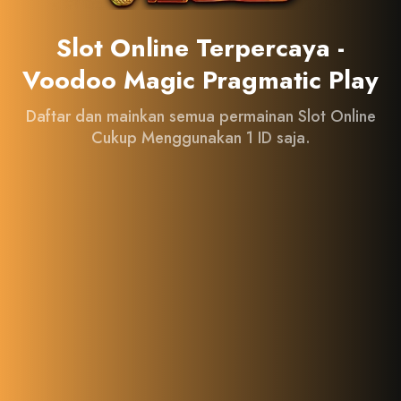
Slot Online Terpercaya -
Voodoo Magic Pragmatic Play
Daftar dan mainkan semua permainan Slot Online
Cukup Menggunakan 1 ID saja.