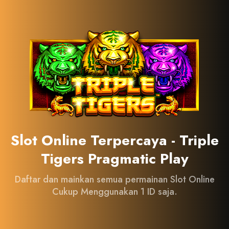
Slot Online Terpercaya - Triple
Tigers Pragmatic Play
Daftar dan mainkan semua permainan Slot Online
Cukup Menggunakan 1 ID saja.