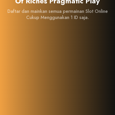
Of Riches Pragmatic Play
Daftar dan mainkan semua permainan Slot Online
Cukup Menggunakan 1 ID saja.