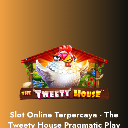
Slot Online Terpercaya - The
Tweety House Pragmatic Play