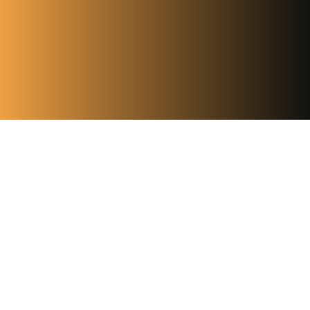
The Tweety House - Slot
Online Pragmatic Play
The Tweety House - Slot Online Pragmatic Play adalah game
slot online yang menarik dan menyenangkan.
Dikembangkan oleh Pragmatic Play, game slot ini
mengambil tema dari sebuah warung makan bernama The