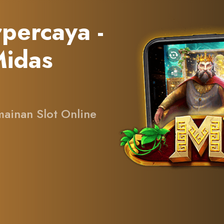
rpercaya -
Midas
ainan Slot Online