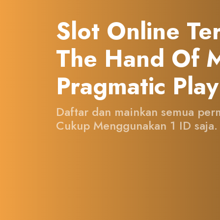
Slot Online Te
The Hand Of 
Pragmatic Play
Daftar dan mainkan semua perm
Cukup Menggunakan 1 ID saja.