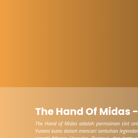
The Hand Of Midas -
The Hand of Midas adalah permainan slot on
Yunani kuno dalam mencari sentuhan legendar