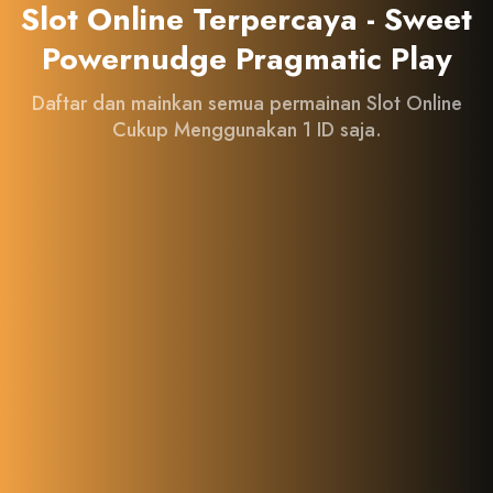
Slot Online Terpercaya - Sweet
Powernudge Pragmatic Play
Daftar dan mainkan semua permainan Slot Online
Cukup Menggunakan 1 ID saja.