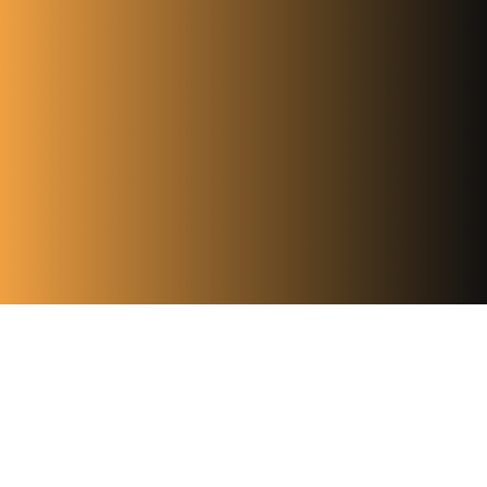
Sweet Powernudge - Slot
Online Pragmatic Play