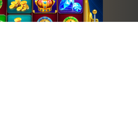
GMATIC PLAY