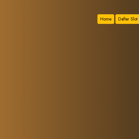
Home
Daftar Slot