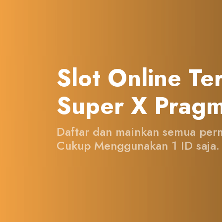
Slot Online Te
Super X Pragm
Daftar dan mainkan semua perm
Cukup Menggunakan 1 ID saja.