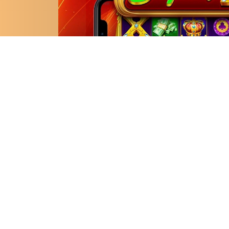
PAYTABLE S