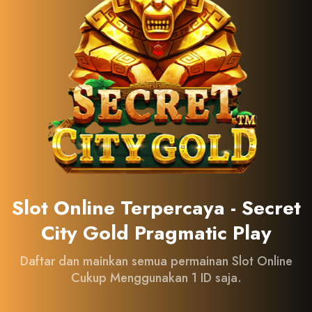
Slot Online Terpercaya - Secret
City Gold Pragmatic Play
Daftar dan mainkan semua permainan Slot Online
Cukup Menggunakan 1 ID saja.