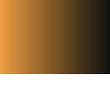
Rise Of Samurai - Slot
Online Pragmatic Play