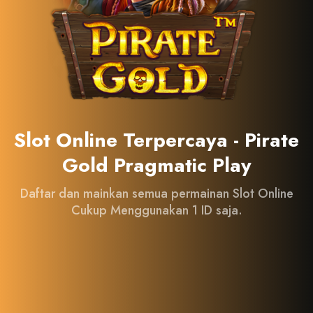
Slot Online Terpercaya - Pirate
Gold Pragmatic Play
Daftar dan mainkan semua permainan Slot Online
Cukup Menggunakan 1 ID saja.