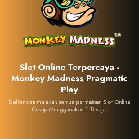
Slot Online Terpercaya -
Monkey Madness Pragmatic
Play
Daftar dan mainkan semua permainan Slot Online
Cukup Menggunakan 1 ID saja.