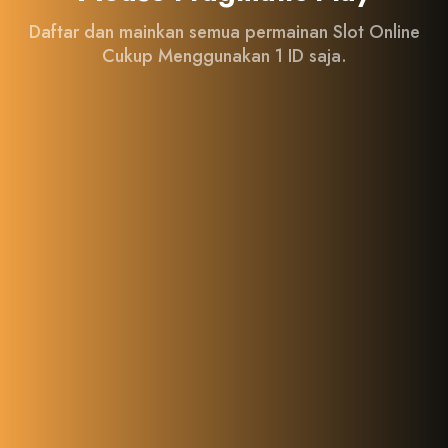
Daftar dan mainkan semua permainan Slot Online
Cukup Menggunakan 1 ID saja.