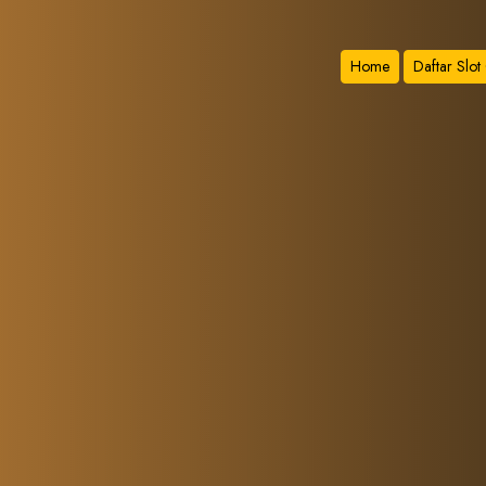
Home
Daftar Slot