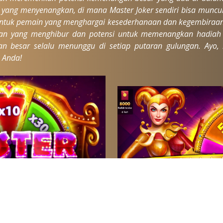
r yang menyenangkan, di mana Master Joker sendiri bisa mu
untuk pemain yang menghargai kesederhanaan dan kegembiraan, ta
nan yang menghibur dan potensi untuk memenangkan hadiah b
n besar selalu menunggu di setiap putaran gulungan. Ayo, 
 Anda!