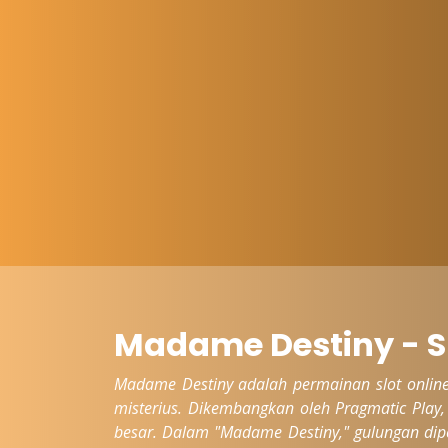
Madame Destiny - Sl
Madame Destiny adalah permainan slot onlin
misterius. Dikembangkan oleh Pragmatic Pl
besar. Dalam "Madame Destiny," gulungan dipe