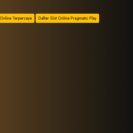
 Online Terpercaya
Daftar Slot Online Pragmatic Play