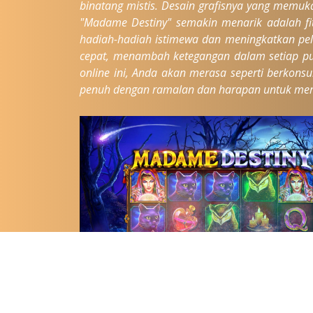
binatang mistis. Desain grafisnya yang mem
"Madame Destiny" semakin menarik adalah fi
hadiah-hadiah istimewa dan meningkatkan p
cepat, menambah ketegangan dalam setiap pu
online ini, Anda akan merasa seperti berkon
penuh dengan ramalan dan harapan untuk mer