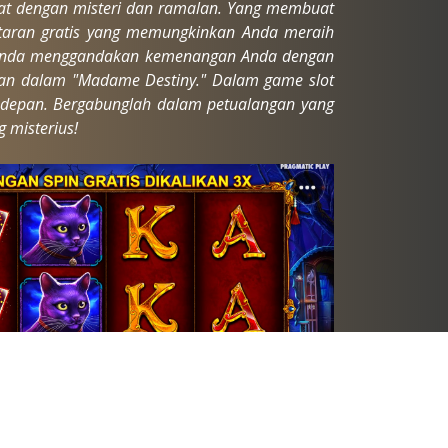
at dengan misteri dan ramalan. Yang membuat
utaran gratis yang memungkinkan Anda meraih
u Anda menggandakan kemenangan Anda dengan
nan dalam "Madame Destiny." Dalam game slot
a depan. Bergabunglah dalam petualangan yang
misterius!