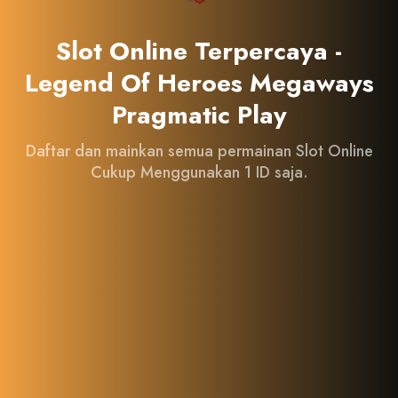
Slot Online Terpercaya -
Legend Of Heroes Megaways
Pragmatic Play
Daftar dan mainkan semua permainan Slot Online
Cukup Menggunakan 1 ID saja.