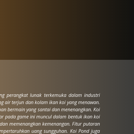
ng perangkat lunak terkemuka dalam industri
ng air terjun dan kolam ikan koi yang menawan.
man bermain yang santai dan menenangkan. Koi
iar pada game ini muncul dalam bentuk ikan koi
 dan memenangkan kemenangan. Fitur putaran
mpertaruhkan uang sungguhan. Koi Pond juga