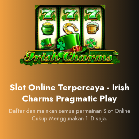
Slot Online Terpercaya - Irish
Charms Pragmatic Play
Daftar dan mainkan semua permainan Slot Online
Cukup Menggunakan 1 ID saja.