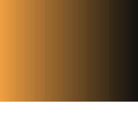
Irish Charms - Slot Online