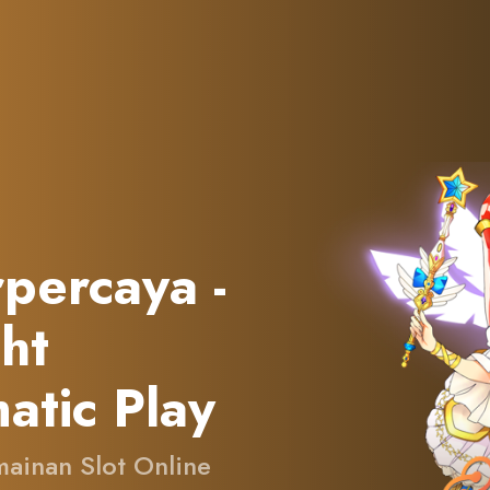
rpercaya -
ght
atic Play
ainan Slot Online