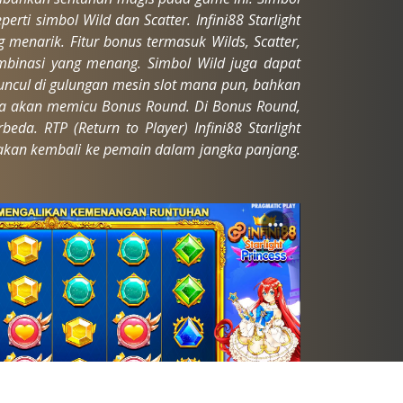
rti simbol Wild dan Scatter. Infini88 Starlight
enarik. Fitur bonus termasuk Wilds, Scatter,
binasi yang menang. Simbol Wild juga dapat
ncul di gulungan mesin slot mana pun, bahkan
reka akan memicu Bonus Round. Di Bonus Round,
da. RTP (Return to Player) Infini88 Starlight
5% akan kembali ke pemain dalam jangka panjang.