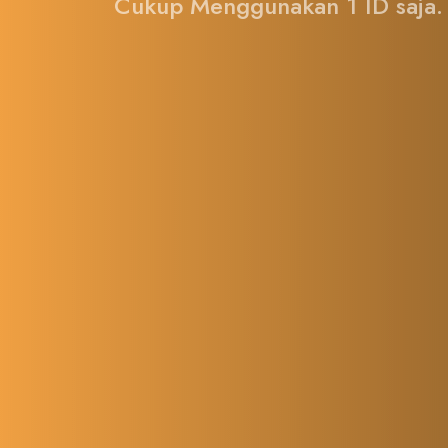
Cukup Menggunakan 1 ID saja.