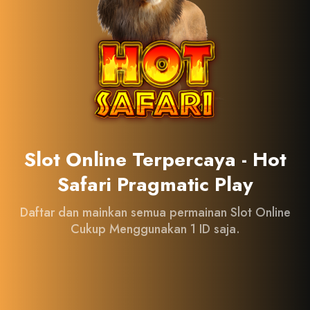
Slot Online Terpercaya - Hot
Safari Pragmatic Play
Daftar dan mainkan semua permainan Slot Online
Cukup Menggunakan 1 ID saja.