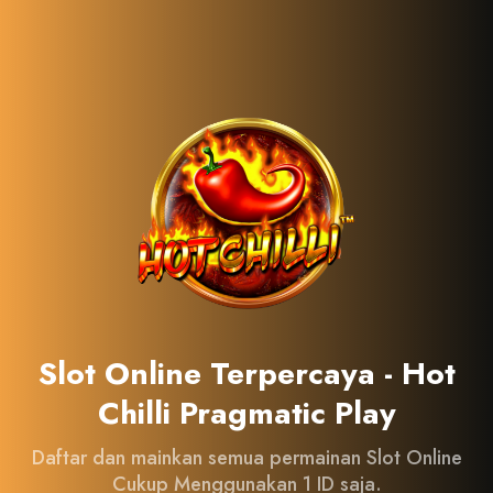
Slot Online Terpercaya - Hot
Chilli Pragmatic Play
Daftar dan mainkan semua permainan Slot Online
Cukup Menggunakan 1 ID saja.