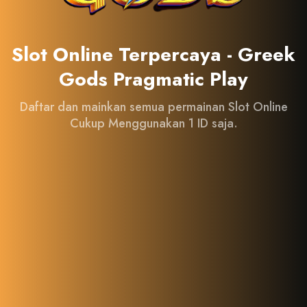
Slot Online Terpercaya - Greek
Gods Pragmatic Play
Daftar dan mainkan semua permainan Slot Online
Cukup Menggunakan 1 ID saja.