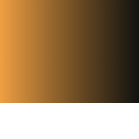
Great Rhino Megaways -