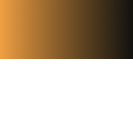
Gatot Kaca's Fury - Slot
Online Pragmatic Play
Gatot Kaca's Fury adalah sosok pahlawan legendaris dalam
mitologi Indonesia yang terkenal dengan kekuatan dan
kecepatannya yang luar biasa. Di dalam kisah-kisahnya,