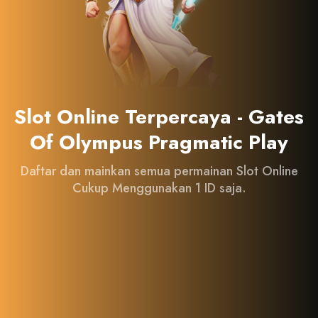
Slot Online Terpercaya - Gates
Of Olympus Pragmatic Play
Daftar dan mainkan semua permainan Slot Online
Cukup Menggunakan 1 ID saja.