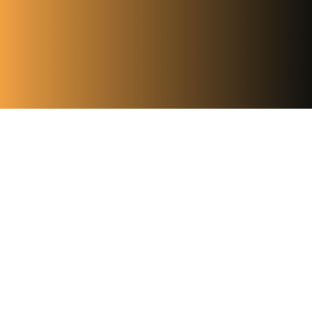
Gates Of Gatot Kaca -
Slot Online Pragmatic
Play
Gates Of Gatot Kaca adalah salah satu permainan slot
online yang dikembangkan oleh Pragmatic Play,
pengembang perangkat lunak terkemuka dalam industri
perjudian online. Slot online ini mengambil tema dari