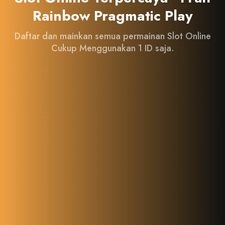
Rainbow Pragmatic Play
Daftar dan mainkan semua permainan Slot Online
Cukup Menggunakan 1 ID saja.