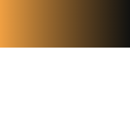
Fruit Rainbow - Slot
Online Pragmatic Play
Fruit Rainbow adalah salah satu permainan slot online yang
ceria dan menyegarkan dari Pragmatic Play yang akan
membawa Anda ke dalam dunia buah-buahan berkilauan
dan keceriaan bermain slot. Dalam permainan ini, Anda
akan merasakan keindahan dan kelezatan buah-buahan