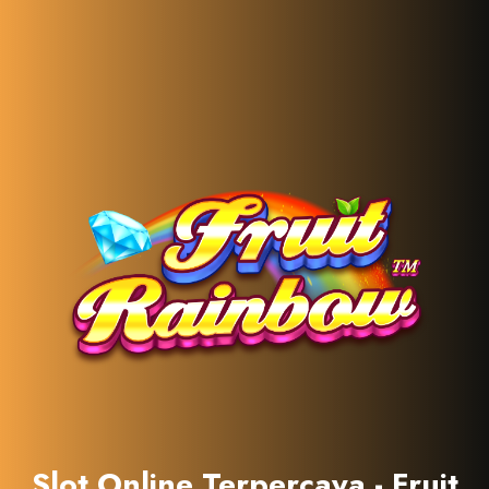
Slot Online Terpercaya - Fruit