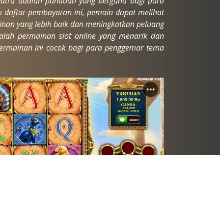
patra adalah panduan yang berguna bagi para
m daftar pembayaran ini, pemain dapat melihat
inan yang lebih baik dan meningkatkan peluang
alah permainan slot online yang menarik dan
permainan ini cocok bagi para penggemar tema