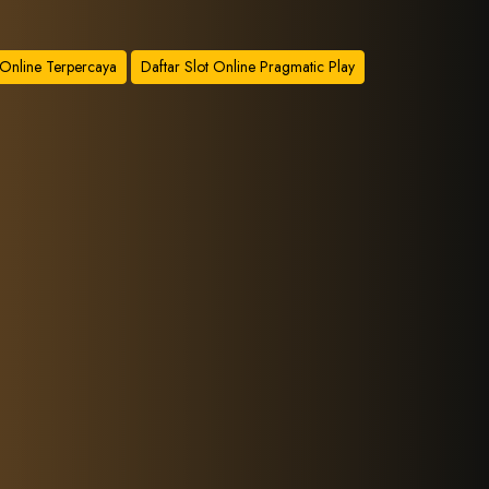
 Online Terpercaya
Daftar Slot Online Pragmatic Play