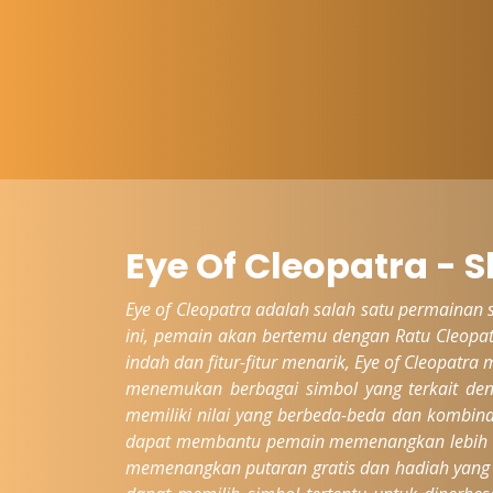
Eye Of Cleopatra - S
Eye of Cleopatra adalah salah satu permainan
ini, pemain akan bertemu dengan Ratu Cleopa
indah dan fitur-fitur menarik, Eye of Cleopa
menemukan berbagai simbol yang terkait deng
memiliki nilai yang berbeda-beda dan kombin
dapat membantu pemain memenangkan lebih ban
memenangkan putaran gratis dan hadiah yang leb