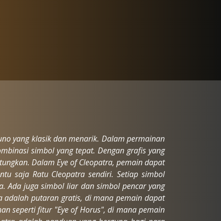
Kuno yang klasik dan menarik. Dalam permainan
binasi simbol yang tepat. Dengan grafis yang
tungkan. Dalam Eye of Cleopatra, pemain dapat
u saja Ratu Cleopatra sendiri. Setiap simbol
 Ada juga simbol liar dan simbol pencar yang
 adalah putaran gratis, di mana pemain dapat
an seperti fitur "Eye of Horus", di mana pemain