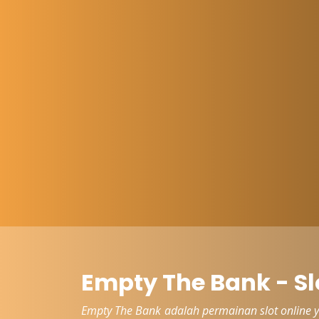
Empty The Bank - Sl
Empty The Bank adalah permainan slot onlin