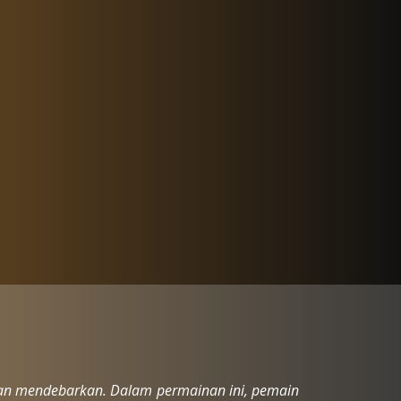
an mendebarkan. Dalam permainan ini, pemain