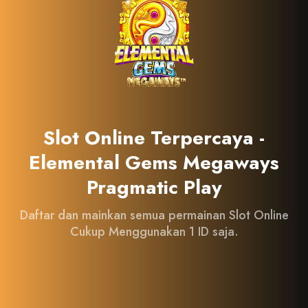
Slot Online Terpercaya -
Elemental Gems Megaways
Pragmatic Play
Daftar dan mainkan semua permainan Slot Online
Cukup Menggunakan 1 ID saja.