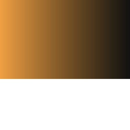
Curse Of The Werewolf -
Slot Online Pragmatic