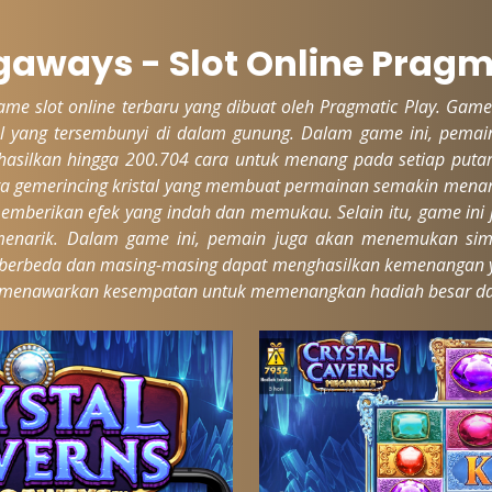
aways - Slot Online Pragm
me slot online terbaru yang dibuat oleh Pragmatic Play. Game
al yang tersembunyi di dalam gunung. Dalam game ini, pema
silkan hingga 200.704 cara untuk menang pada setiap putar
gemerincing kristal yang membuat permainan semakin menarik 
 memberikan efek yang indah dan memukau. Selain itu, game ini
g menarik. Dalam game ini, pemain juga akan menemukan sim
ng berbeda dan masing-masing dapat menghasilkan kemenangan yan
ays menawarkan kesempatan untuk memenangkan hadiah besar da