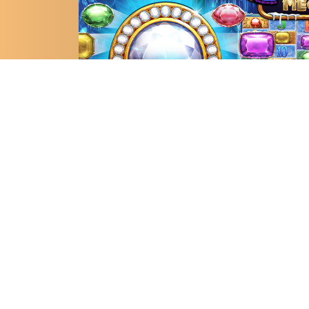
PAYTABLE CRYSTAL 
Paytable Crystal Caverns Megaways adalah 
dirilis. Dalam game ini, pemain akan menem