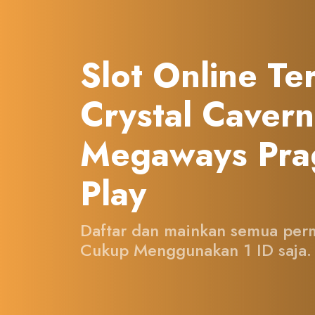
Slot Online Te
Crystal Cavern
Megaways Pra
Play
Daftar dan mainkan semua perm
Cukup Menggunakan 1 ID saja.