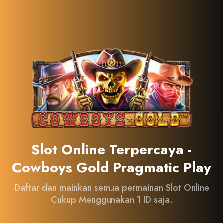
Slot Online Terpercaya -
Cowboys Gold Pragmatic Play
Daftar dan mainkan semua permainan Slot Online
Cukup Menggunakan 1 ID saja.