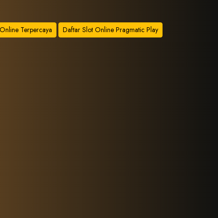
 Online Terpercaya
Daftar Slot Online Pragmatic Play