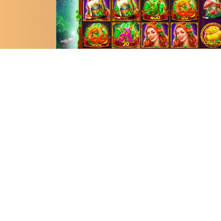
PAYTABLE CLO
Paytable pada Clover Gold adalah panduan 
paytable, pemain dapat melihat nilai koin
tersedia dalam Clover Gold terdiri dari sim