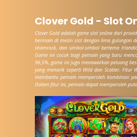
Clover Gold - Slot O
Clover Gold adalah game slot online dari pro
bermain di mesin slot dengan lima gulungan d
shamrock, dan simbol-simbol bertema Irland
Game ini cocok bagi pemain yang baru menco
96,5%, game ini juga menawarkan peluang bes
yang menarik seperti Wild dan Scatter. Fitur
membantu pemain memperoleh kombinasi yang l
Dalam fitur ini, pemain dapat memperoleh put