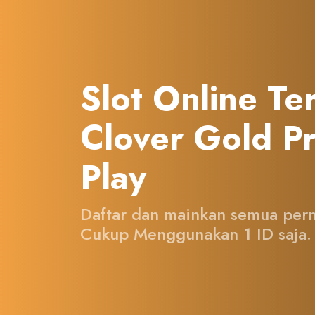
Slot Online Te
Clover Gold P
Play
Daftar dan mainkan semua perm
Cukup Menggunakan 1 ID saja.