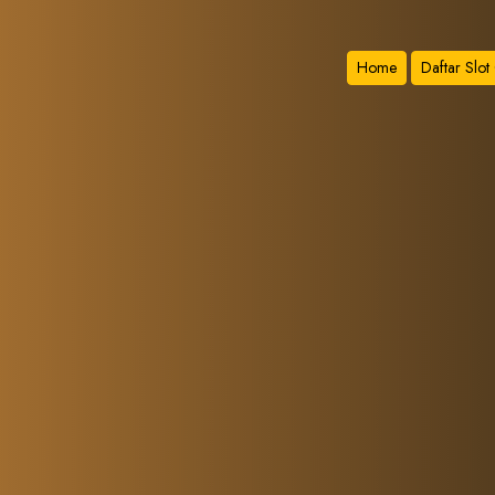
Home
Daftar Slot