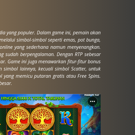
dia yang populer. Dalam game ini, pemain akan
elalui simbol-simbol seperti emas, pot bunga,
t online yang sederhana namun menyenangkan.
ang sudah berpengalaman. Dengan RTP sebesar
. Game ini juga menawarkan fitur-fitur bonus
simbol lainnya, kecuali simbol Scatter, untuk
 yang memicu putaran gratis atau Free Spins.
besar.