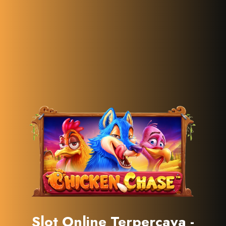
Slot Online Terpercaya -