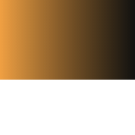
Chicken Chase - Slot
Online Pragmatic Play
Chicken Chase - Slot Online Pragmatic Play