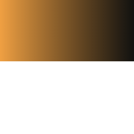
Candy Village - Slot
Online Pragmatic Play
Candy Village adalah salah satu hutan hujan terbesar di
dunia dan menjadi rumah bagi banyak spesies tumbuhan
dan hewan yang unik. Di dalamnya, terdapat banyak jenis