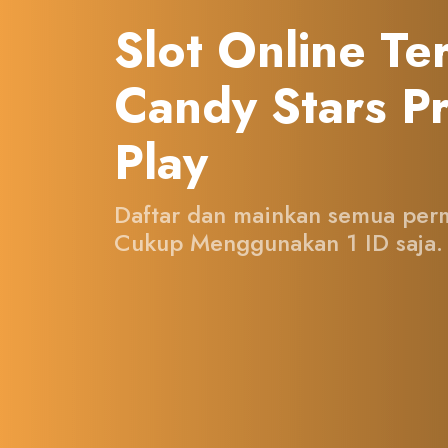
Slot Online Te
Candy Stars P
Play
Daftar dan mainkan semua perm
Cukup Menggunakan 1 ID saja.