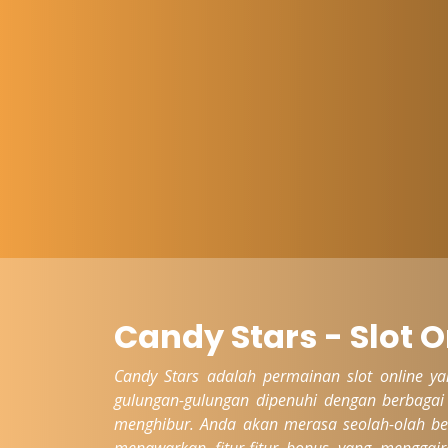
Candy Stars - Slot 
Candy Stars adalah permainan slot online y
gulungan-gulungan dipenuhi dengan berbaga
menghibur. Anda akan merasa seolah-olah ber
menawarkan fitur-fitur bonus yang menggai