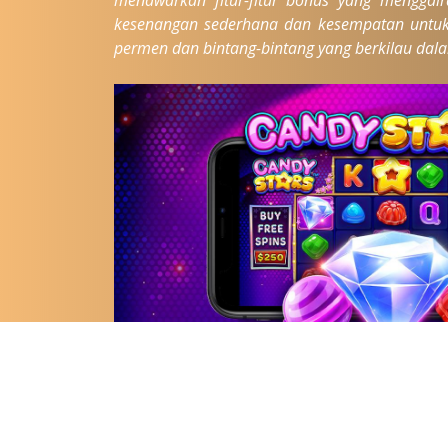
kesenangan sederhana dan kesempatan untuk
permen dan bintang-bintang yang berkilau dalam