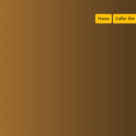
Home
Daftar Slot