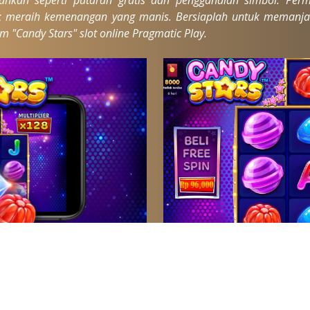
 meraih kemenangan yang manis. Bersiaplah untuk memanj
 "Candy Stars" slot online Pragmatic Play.