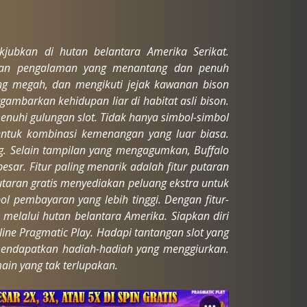
jubkan di hutan belantara Amerika Serikat.
irkan pengalaman yang menantang dan penuh
ng megah, dan mengikuti jejak kawanan bison
mbarkan kehidupan liar di habitat asli bison.
menuhi gulungan slot. Tidak hanya simbol-simbol
ntuk kombinasi kemenangan yang luar biasa.
. Selain tampilan yang mengagumkan, Buffalo
ar. Fitur paling menarik adalah fitur putaran
taran gratis menyediakan peluang ekstra untuk
pembayaran yang lebih tinggi. Dengan fitur-
elalui hutan belantara Amerika. Siapkan diri
ine Pragmatic Play. Hadapi tantangan slot yang
 mendapatkan hadiah-hadiah yang menggiurkan.
in yang tak terlupakan.