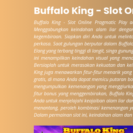
Buffalo King - Slot 
Buffalo King - Slot Online Pragmatic Play
Menggabungkan keindahan alam liar dengan
kegembiraan. Siapkan diri Anda untuk melin
perkasa. Saat gulungan berputar dalam Buffal
Elang yang terbang tinggi di langit, singa gun
ini menampilkan keindahan visual yang men
Bersiaplah untuk merasakan kekuatan dan ke
King juga menawarkan fitur-fitur menarik yan
gratis, di mana Anda dapat memicu putaran bo
mengumpulkan kemenangan yang menggiurkan, 
fitur bonus yang menggembirakan, Buffalo Ki
Anda untuk menjelajahi keajaiban alam liar da
menantang, peroleh kombinasi kemenangan yan
Dalam permainan slot ini, keindahan alam dan