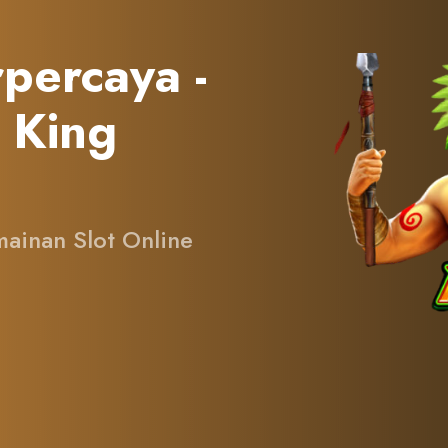
rpercaya -
 King
ainan Slot Online