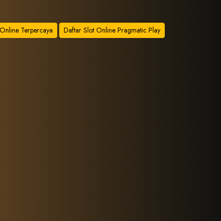
 Online Terpercaya
Daftar Slot Online Pragmatic Play