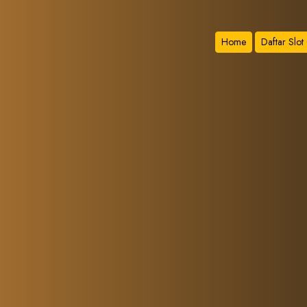
Home
Daftar Slot