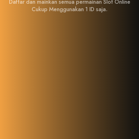
Daftar dan mainkan semua permainan Slot Online
Cukup Menggunakan 1 ID saja.